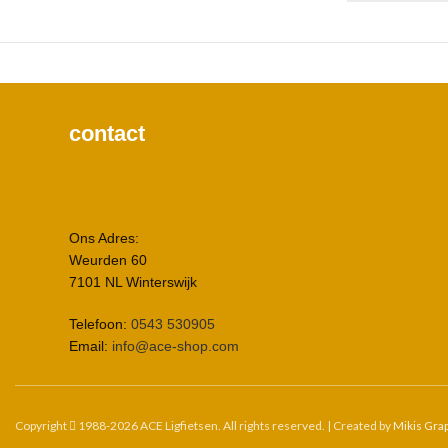
contact
Ons Adres:
Weurden 60
7101 NL Winterswijk
Telefoon:
0543 530905
Email:
info@ace-shop.com
Copyright
1988-2026 ACE Ligfietsen. All rights reserved. | Created by
Mikis Gra