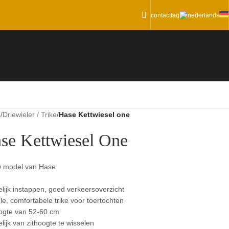
contact
faq
e
/
Driewieler / Trike
/
Hase Kettwiesel one
se Kettwiesel One
 model van Hase
lijk instappen, goed verkeersoverzicht
le, comfortabele trike voor toertochten
ogte van 52-60 cm
lijk van zithoogte te wisselen