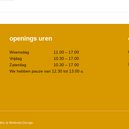
openings uren
Woensdag
11.00 – 17.00
Vrijdag
10.30 – 17.00
Zaterdag
10.30 – 17.00
We hebben pauze van 12.30 tot 13.00 u.
phic & Website Design