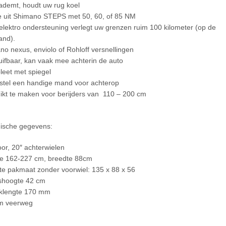
 ademt, houdt uw rug koel
 uit Shimano STEPS met 50, 60, of 85 NM
elektro ondersteuning verlegt uw grenzen ruim 100 kilometer (op de
and).
no nexus, enviolo of Rohloff versnellingen
uifbaar, kan vaak mee achterin de auto
eet met spiegel
stel een handige mand voor achterop
ikt te maken voor berijders van 110 – 200 cm
ische gegevens:
oor, 20″ achterwielen
e 162-227 cm, breedte 88cm
ste pakmaat zonder voorwiel: 135 x 88 x 56
shoogte 42 cm
klengte 170 mm
m veerweg