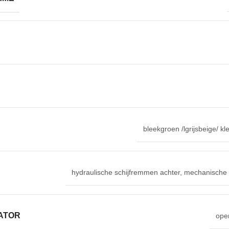
bleekgroen /lgrijsbeige/ k
hydraulische schijfremmen achter, mechanische 
ATOR
ope