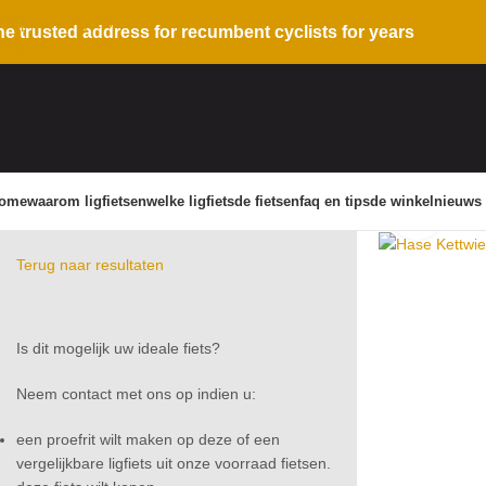
Skip to navigation
he trusted address for recumbent cyclists for years
Skip to main content
ome
waarom ligfietsen
welke ligfiets
de fietsen
faq en tips
de winkel
nieuws
Click 
Terug naar resultaten
Is dit mogelijk uw ideale fiets?
Neem contact met ons op indien u:
een proefrit wilt maken op deze of een
vergelijkbare ligfiets uit onze voorraad fietsen.