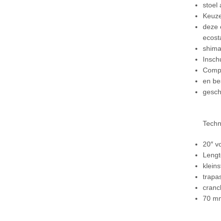
stoel
Keuze
deze 
ecost
shima
Insch
Compl
en be
gesch
Techn
20″ v
Lengt
klein
trapa
cranc
70 m