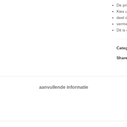
De pri
Kies u
deel 
verme
Dit is
Categ
Share
aanvullende informatie