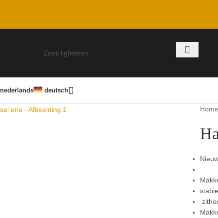
nederlands
deutsch
to enlarge
Hom
Ha
Nieuw
Makke
stabie
zitho
Makke