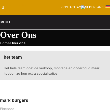
Skip to navigation
CONTACT
FAQ
Skip to main content
MENU
Over Ons
Home
/
Over ons
het team
Het hele team doet de verkoop, montage en onderhoud maar
hebben zo hun extra specialisaties:
mark burgers
Eigenaar