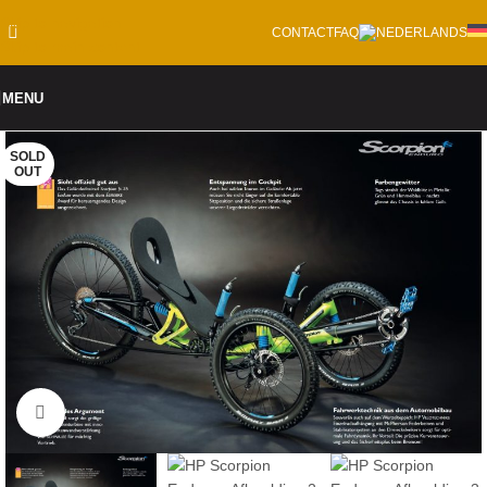
Skip to navigation
CONTACT
FAQ
Skip to main content
MENU
SOLD
OUT
Click to enlarge