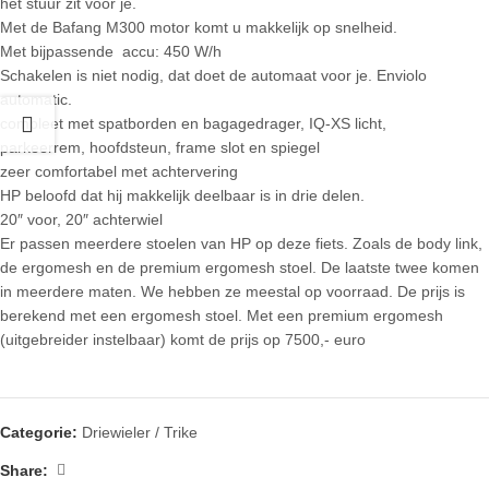
het stuur zit voor je.
Met de Bafang M300 motor komt u makkelijk op snelheid.
Met bijpassende accu: 450 W/h
Schakelen is niet nodig, dat doet de automaat voor je. Enviolo
automatic.
compleet met spatborden en bagagedrager, IQ-XS licht,
parkeerrem, hoofdsteun, frame slot en spiegel
zeer comfortabel met achtervering
HP beloofd dat hij makkelijk deelbaar is in drie delen.
20″ voor, 20″ achter
wiel
Er passen meerdere stoelen van HP op deze fiets. Zoals de body link,
de ergomesh en de premium ergomesh stoel. De laatste twee komen
in meerdere maten. We hebben ze meestal op voorraad. De prijs is
berekend met een ergomesh stoel. Met een premium ergomesh
(uitgebreider instelbaar) komt de prijs op 7500,- euro
Categorie:
Driewieler / Trike
Share: