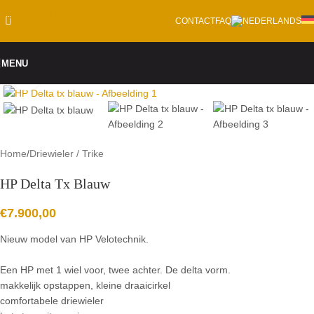
Skip to navigation
CONTACT
FAQ
Skip to main content
MENU
Click to enlarge
Home
/
Driewieler / Trike
HP Delta Tx Blauw
€
7.900,00
Nieuw model van HP Velotechnik.
Een HP met 1 wiel voor, twee achter. De delta vorm.
makkelijk opstappen, kleine draaicirkel
comfortabele driewieler