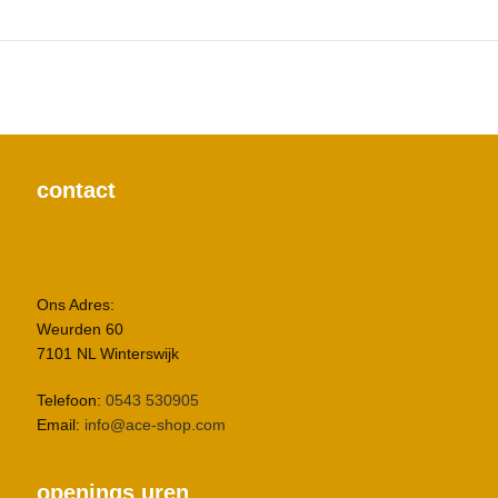
contact
Ons Adres:
Weurden 60
7101 NL Winterswijk
Telefoon:
0543 530905
Email:
info@ace-shop.com
openings uren