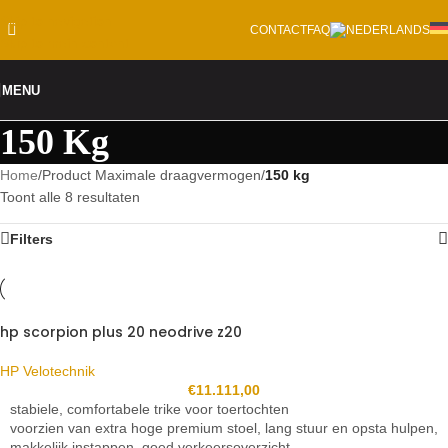
Skip to navigation
CONTACT
FAQ
Skip to main content
MENU
150 Kg
Home
/
Product Maximale draagvermogen
/
150 kg
Toont alle 8 resultaten
Filters
hp scorpion plus 20 neodrive z20
HP Velotechnik
€
11.111,00
stabiele, comfortabele trike voor toertochten
voorzien van extra hoge premium stoel, lang stuur en opsta hulpen,
makkelijk instappen, goed verkeersoverzicht