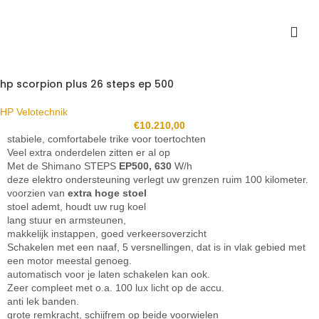
hp scorpion plus 26 steps ep 500
HP Velotechnik
€
10.210,00
stabiele, comfortabele trike voor toertochten
Veel extra onderdelen zitten er al op
Met de Shimano STEPS
EP500, 630
W/h
deze elektro ondersteuning verlegt uw grenzen ruim 100 kilometer.
voorzien van
extra hoge stoel
stoel ademt, houdt uw rug koel
lang stuur en armsteunen,
makkelijk instappen, goed verkeersoverzicht
Schakelen met een naaf, 5 versnellingen, dat is in vlak gebied met
een motor meestal genoeg.
automatisch voor je laten schakelen kan ook.
Zeer compleet met o.a. 100 lux licht op de accu.
anti lek banden.
grote remkracht, schijfrem op beide voorwielen