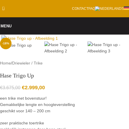
Skip to navigation
CONTACT
FAQ
Skip to main content
MENU
Click to enlarge
-18%
Home
/
Driewieler / Trike
Hase Trigo Up
€
2.999,00
€
3.675,00
een trike met bovenstuur!
Gemakkelijke lengte en hoogteverstelling
geschikt voor 140 – 200 cm
zeer praktische toertrike