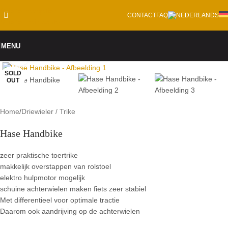
Skip to navigation
CONTACT
FAQ
Skip to main content
MENU
Click to enlarge
SOLD
OUT
Home
/
Driewieler / Trike
Hase Handbike
zeer praktische toertrike
makkelijk overstappen van rolstoel
elektro hulpmotor mogelijk
schuine achterwielen maken fiets zeer stabiel
Met differentieel voor optimale tractie
Daarom ook aandrijving op de achterwielen